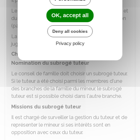
Il peut y avoir plusieurs tuteurs.
Le tuteur doit obtenir l'accord du subrogé tuteur et
OK, accept all
du conseil de famille pour les actes de disposition
(par exemple : vente d'un bien immobilier).
Deny all cookies
La tutelle est mise en place et contrôlée par le
Privacy policy
juge des tutelles des mineurs.
Choix et rôle du subrogé tuteur
Nomination du subrogé tuteur
Le conseil de famille doit choisir un subrogé tuteur.
Si le tuteur a été choisi parmi les membres d'une
des branches de la famille du mineur, le subrogé
tuteur est si possible choisi dans l'autre branche.
Missions du subrogé tuteur
Il est chargé de surveiller la gestion du tuteur et de
représenter le mineur si ses intérêts sont en
opposition avec ceux du tuteur.