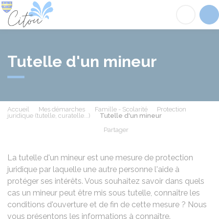
Citou
Acc
Tutelle d'un mineur
Accueil
Mes démarches
Famille - Scolarité
Protection
juridique (tutelle, curatelle...)
Tutelle d'un mineur
Partager
Partager sur Facebook
Partager sur X - Twit
Partager sur
Par
La tutelle d'un mineur est une mesure de protection
juridique par laquelle une autre personne l'aide à
protéger ses intérêts. Vous souhaitez savoir dans quels
cas un mineur peut être mis sous tutelle, connaître les
conditions d'ouverture et de fin de cette mesure ? Nous
vous présentons les informations à connaître.