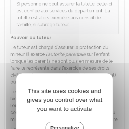
Si personne ne peut assurer la tutelle, celle-ci
est confiée aux services du département. La
tutelle est alors exercée sans conseil de
famille, ni subrogé tuteur.
Pouvoir du tuteur
Le tuteur est chargé d'assurer la protection du
mineur (il exerce
l'autorité parentale
sur l'enfant
lorsque les parents ne sont plus en mesure de le
faire, le représente dans l'exercice de ses droits
civils) ou de veiller sur ses biens (gérer son argent)
ou assure les 2 missions.
This site uses cookies and
Le tuteur doit établir un inventaire détaillé des
biens du mineur dans les mois qui suivent
gives you control over what
l'ouverture de la tutelle. Il doit également rendre
you want to activate
compte annuellement de sa gestion des biens du
mineur au directeur des services de greffe judiciaire.
Personalize