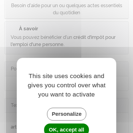
Besoin d'aide pour un ou quelques actes essentiels
du quotidien
À savoir
Vous pouvez bénéficier d'un
crédit d'impôt pour
l'emploi d'une personne
.
Pour en savoir plus
This site uses cookies and
Site Mon parcours handicap
gives you control over what
you want to activate
Textes de référence
Personalize
Code de l'action sociale et des familles :
article R245-32
OK, accept all