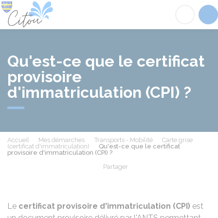
Citou
Acc
Qu'est-ce que le certificat
provisoire
d'immatriculation (CPI) ?
Accueil
Mes démarches
Transports - Mobilité
Carte grise
(certificat d'immatriculation)
Qu'est-ce que le certificat
provisoire d'immatriculation (CPI) ?
Partager
Partager sur Facebook
Partager sur X - Twit
Partager sur
Par
Le
certificat provisoire d'immatriculation (CPI)
est
un document provisoire délivré par l'
ANTS
permettant