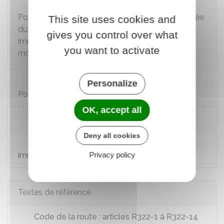
À savoir
Pour un véhicule de location courte durée, la durée
This site uses cookies and
du CPI est portée à 8 mois. Pour une
gives you control over what
immatriculation diplomatique, sa durée est de 3
you want to activate
mois.
Personalize
Pour en savoir plus
OK, accept all
Le certificat provisoire d'immatriculation
Deny all cookies
Circulation à l'étranger des véhicules en
Privacy policy
immatriculation provisoire WW
Textes de référence
Code de la route : articles R322-1 à R322-14