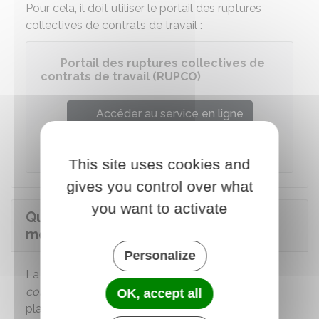
Pour cela, il doit utiliser le portail des ruptures
collectives de contrats de travail :
Portail des ruptures collectives de
contrats de travail (RUPCO)
Accéder au service en ligne
Ministère chargé du travail
This site uses cookies and
gives you control over what
you want to activate
Quelle est la durée du congé de
mobilité d'un salarié ?
Personalize
La durée du congé est précisée par
l'accord
collectif
sur la
GPEC
ou de
RCC
qui le met en
OK, accept all
place.