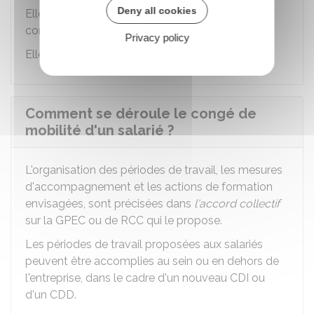
Deny all cookies
Elle correspond à la période de maintien du
contrat de travail avant sa rupture.
Privacy policy
Elle est laissée au libre choix des négociateurs.
Comment se déroule le congé de
mobilité d'un salarié ?
L'organisation des périodes de travail, les mesures
d'accompagnement et les actions de formation
envisagées, sont précisées dans
l'accord collectif
sur la
GPEC
ou de
RCC
qui le propose.
Les périodes de travail proposées aux salariés
peuvent être accomplies au sein ou en dehors de
l'entreprise, dans le cadre d'un nouveau
CDI
ou
d'un
CDD
.