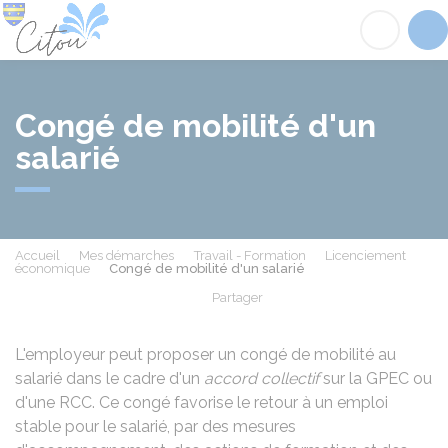
Citou
Acc
Congé de mobilité d'un
salarié
Accueil
Mes démarches
Travail - Formation
Licenciement
économique
Congé de mobilité d'un salarié
Partager
Partager sur Facebook
Partager sur X - Twit
Partager sur
Par
L'employeur peut proposer un congé de mobilité au
salarié dans le cadre d'un
accord collectif
sur la
GPEC
ou
d'une
RCC
. Ce congé favorise le retour à un emploi
stable pour le salarié, par des mesures