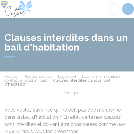
Citou
Acc
Clauses interdites dans un
bail d'habitation
Accueil
Mes démarches
Logement
Location immobilière :
contrat de location (bail)
Clauses interdites dans un bail
d'habitation
Partager
Partager sur Facebook
Partager sur X - Twit
Partager sur
Par
Vous voulez savoir ce qui ne doit pas être mentionné
dans un bail d'habitation ? En effet, certaines
clauses
sont interdites et doivent être considérées comme
non
écrites
. Nous vous les présentons.