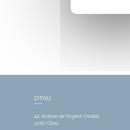
CITOU
42, Avenue de l'Argent-Double
11160
Citou