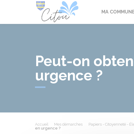
Citou
MA COMMUN
Peut-on obteni
urgence ?
Accueil
Mes démarches
Papiers - Citoyenneté - Él
en urgence ?