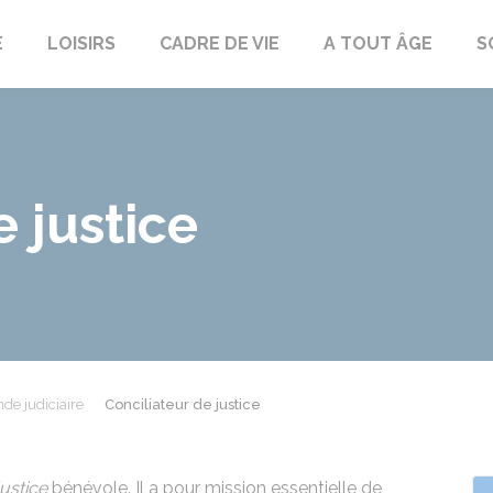
E
LOISIRS
CADRE DE VIE
A TOUT ÂGE
S
e justice
de judiciaire
Conciliateur de justice
justice
bénévole. Il a pour mission essentielle de