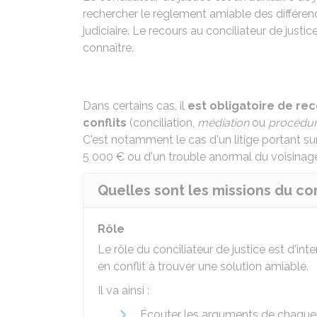
rechercher le règlement amiable des différen
judiciaire. Le recours au conciliateur de just
connaître.
Dans certains cas, il
est obligatoire de re
conflits
(conciliation,
médiation
ou
procédure
C'est notamment le cas d'un litige portant 
5 000 €
ou d'un
trouble anormal du voisinag
Quelles sont les missions du con
Rôle
Le rôle du conciliateur de justice est d'int
en conflit à trouver une solution amiable.
Il va ainsi :
Écouter les arguments de chaque 