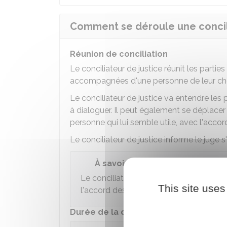
Comment se déroule une concil
Réunion de conciliation
Le conciliateur de justice réunit les parties
accompagnées d'une personne de leur choix
Le conciliateur de justice va entendre les
à dialoguer. Il peut également se déplacer 
personne qui lui semble utile, avec l'accor
Le conciliateur de justice informe le juge s'
À savoir
Le conciliateur de justice ne peut révé
This site uses
l'accord des parties.
Durée de la conciliation