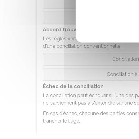
Conciliatio
Conciliation 
Accord trouvé
Les règles varient selon que l'accord a été
d'une conciliation conventionnelle :
Conciliatio
Conciliation 
Échec de la conciliation
La conciliation peut échouer si l'une des 
ne parviennent pas à s'entendre sur une so
En cas d'échec, chacune des parties conserve
trancher le litige.