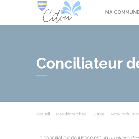
Citou
MA COMMUN
Conciliateur d
Accueil
Mes démarches
Justice
Acteurs du mon
Le conciliateur de justice est un
auxiliaire de 