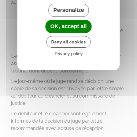
au moins un des motifs suivants :
Personalize
Le véhicule n'appartient pas au débiteur
Le débiteur utilise personnellement le
OK, accept all
véhicule pour son activité professionnelle
L'acte de signification n'est pas valable.
Deny all cookies
Privacy policy
Le débiteur doit présenter cette contestation par
assignation devant le juge de l'exécution
du
tribunal dont dépend son domicile.
Le jour-même où le juge rend sa décision, une
copie de sa décision est envoyée par lettre simple
au débiteur, au créancier, et au commissaire de
justice.
Le débiteur et le créancier sont également
informés de la décision du juge par lettre
recommandée avec accusé de réception.