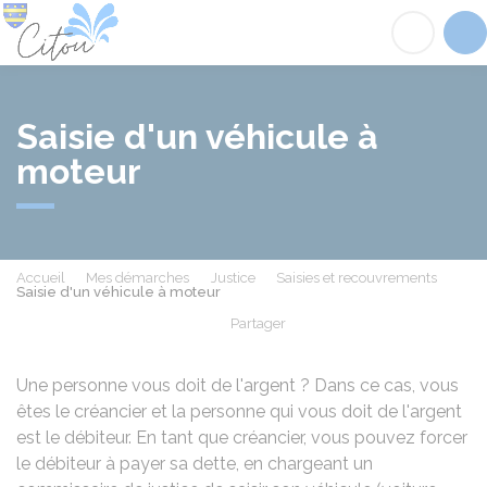
Citou
Acc
Saisie d'un véhicule à
moteur
Accueil
Mes démarches
Justice
Saisies et recouvrements
Saisie d'un véhicule à moteur
Partager
Partager sur Facebook
Partager sur X - Twit
Partager sur
Par
Une personne vous doit de l'argent ? Dans ce cas, vous
êtes le créancier et la personne qui vous doit de l'argent
est le débiteur. En tant que créancier, vous pouvez forcer
le débiteur à payer sa dette, en chargeant un