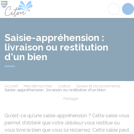
Citou
Acc
Saisie-appréhension :
livraison ou restitution
d'un bien
Accueil
Mes démarches
Justice
Saisies et recouvrements
Saisie-appréhension : livraison ou restitution d'un bien
Partager
Partager sur Facebook
Partager sur X - Twit
Partager sur
Par
Qu'est-ce qu'une saisie-appréhension ? Cette saisie vous
permet d'obtenir que votre
débiteur
vous restitue ou
vous livre le bien que vous lui réclamez. Cette saisie peut