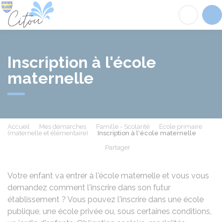
Citou
Acc
Inscription à l'école
maternelle
Accueil
Mes démarches
Famille - Scolarité
École primaire
(maternelle et élémentaire)
Inscription à l'école maternelle
Partager
Partager sur Facebook
Partager sur X - Twit
Partager sur
Par
Votre enfant va entrer à l'école maternelle et vous vous
demandez comment l'inscrire dans son futur
établissement ? Vous pouvez l'inscrire dans une école
publique, une école privée ou, sous certaines conditions,