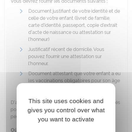
Vous devrez fournir les documents suivants :
Document justifiant de votre identité et de
celle de votre enfant (livret de famille,
carte d'identité, passeport, copie d'extrait
d'acte de naissance ou attestation sur
l'honneur)
Justificatif récent de domicile. Vous
pouvez fournir une attestation sur
l'honneur.
Document attestant que votre enfant a eu
les
vaccinations obligatoires
pour son âge
ou justifie d'une contre-indication.
This site uses cookies and
D'autres documents peuvent aussi être demandés
gives you control over what
pour la cantine scolaire ou les activités
périscolaires.
you want to activate
Où s'adresser ?