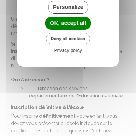
Personalize
Mairie
Une fois l'inscription réalisée, la mairie vous
OK, accept all
délivrera un
certificat d'inscription
indiquant
l'école où est affecté l'enfant.
Deny all cookies
Si vous rencontrez des difficultés pour
Privacy policy
inscrire votre enfant
, vous pouvez contacter la
direction des services départementaux de
l'éducation nationale de votre département.
Où s'adresser ?
Direction des services
départementaux de l'Éducation nationale
Inscription définitive à l'école
Pour inscrire
définitivement
votre enfant, vous
devez vous présenter à l'école indiquée sur le
certificat d'inscription dès que vous l'obtenez.