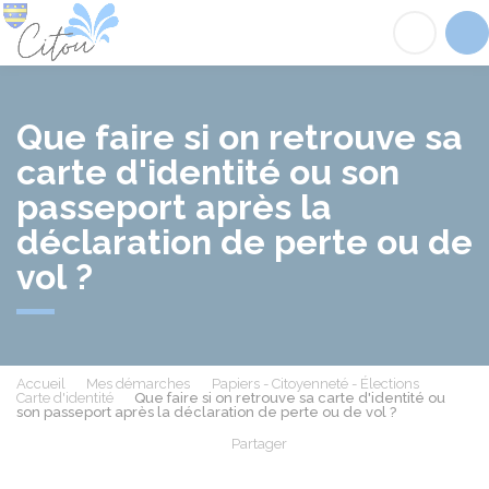
Citou
Acc
Que faire si on retrouve sa
carte d'identité ou son
passeport après la
déclaration de perte ou de
vol ?
Accueil
Mes démarches
Papiers - Citoyenneté - Élections
Carte d'identité
Que faire si on retrouve sa carte d'identité ou
son passeport après la déclaration de perte ou de vol ?
Partager
Partager sur Facebook
Partager sur X - Twit
Partager sur
Par