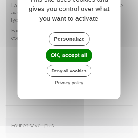
La prime à l'internat est obligatoirement cumulée
gives you control over what
avec une
bourse de collège
ou une
bourse de
you want to activate
lycée
.
Par ailleurs, elle peut être cumulée, sous
conditions, avec les aides suivantes :
Personalize
Allocation de rentrée scolaire (ARS)
OK, accept all
Aides pour l'élève inscrit dans la voie
professionnelle
Deny all cookies
Fonds social lycéen ou collégien
Privacy policy
Aides pour la cantine
Pour en savoir plus