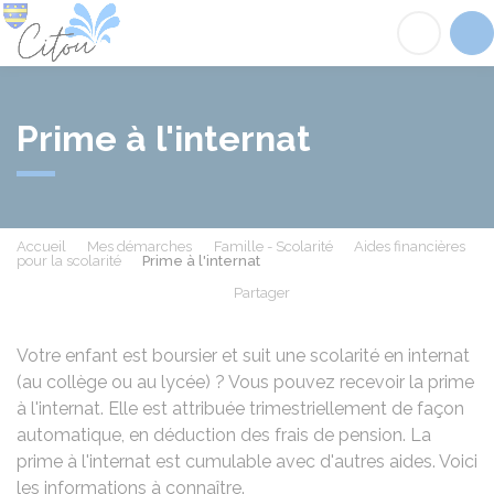
Citou
Acc
Prime à l'internat
Accueil
Mes démarches
Famille - Scolarité
Aides financières
pour la scolarité
Prime à l'internat
Partager
Partager sur Facebook
Partager sur X - Twit
Partager sur
Par
Votre enfant est boursier et suit une scolarité en internat
(au collège ou au lycée) ? Vous pouvez recevoir la prime
à l'internat. Elle est attribuée trimestriellement de façon
automatique, en déduction des frais de pension. La
prime à l'internat est cumulable avec d'autres aides. Voici
les informations à connaître.