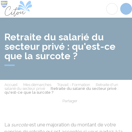
Citou
Acc
Retraite du salarié du
secteur privé : qu'est-ce
que la surcote ?
Accueil
Mes démarches
Travail - Formation
Retraite d'un
salarié du secteur privé
Retraite du salarié du secteur privé :
qu'est-ce que la surcote ?
Partager
Partager sur Facebook
Partager sur X - Twit
Partager sur
Par
La
surcote
est une majoration du montant de votre
pension de retraite qui est accordée si vous partez à la