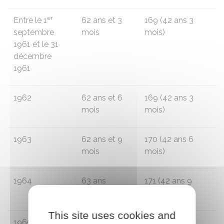
er
Entre le 1
62 ans et 3
169 (42 ans 3
septembre
mois
mois)
1961 et le 31
décembre
1961
1962
62 ans et 6
169 (42 ans 3
mois
mois)
1963
62 ans et 9
170 (42 ans 6
mois
mois)
1964
63 ans
171 (42 ans 9
mois)
This site uses cookies and
1965
63 ans et 3
172 (43 ans)