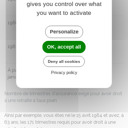
gives you control over what
mois
you want to activate
1966
63 ans et 6
172 (43 ans)
mois
Personalize
1967
63 ans et 9
172 (43 ans)
OK, accept all
mois
Deny all cookies
er
À partir du 1
64 ans
172 (43 ans)
Privacy policy
janvier 1968
Nombre de trimestres d'assurance exigé pour avoir droit
à une retraite à taux plein
Ainsi par exemple, vous êtes né le 15 avril 1964 et avez, à
63 ans, les 171 trimestres requis pour avoir droit à une