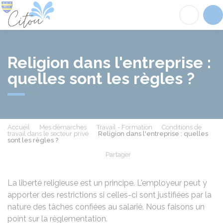
Citou
Acc
Religion dans l'entreprise :
quelles sont les règles ?
Accueil
Mes démarches
Travail - Formation
Conditions de
travail dans le secteur privé
Religion dans l'entreprise : quelles
sont les règles ?
Partager
Partager sur Facebook
Partager sur X - Twit
Partager sur
Par
La liberté religieuse est un principe. L'employeur peut y
apporter des restrictions si celles-ci sont justifiées par la
nature des tâches confiées au salarié. Nous faisons un
point sur la règlementation.