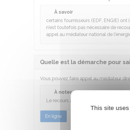
À savoir
certains fournisseurs (EDF, ENGIE) ont 
n'est toutefois pas nécessaire de recour
appel au médiateur national de l'énergie
Quelle est la démarche pour sais
Vous pouvez faire appel au médiateur di
À noter
Le recours à la médiation
suspend les 
This site uses
En ligne
Par courrier