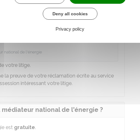
 ligne :
Deny all cookies
de l'énergie en ligne
Privacy policy
 au service en ligne
r national de l'énergie
de votre litige.
ne la preuve de votre réclamation écrite au service
session intéressant votre litige.
u médiateur national de l'énergie ?
gie est
gratuite
.