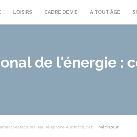
E
LOISIRS
CADRE DE VIE
A TOUT ÂGE
S
onal de l'énergie :
ement des factures : eau, téléphone, électricité, gaz
Médiateur