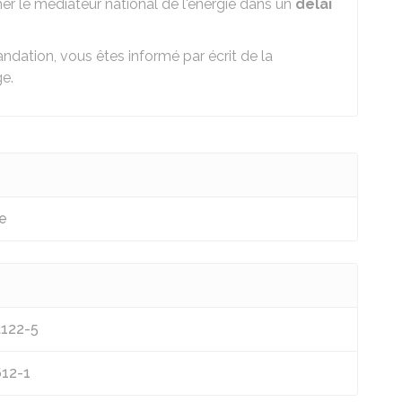
mer le médiateur national de l'énergie dans un
délai
andation, vous êtes informé par écrit de la
ge.
ie
L122-5
612-1