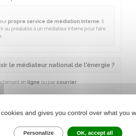
leur
propre service de médiation interne
. Il
ir au préalable à un médiateur interne pour faire
.
ir le médiateur national de l'énergie ?
rectement en
ligne
ou par
courrier
.
délais pour agir en justice
.
 cookies and gives you control over what you w
Personalize
OK, accept all