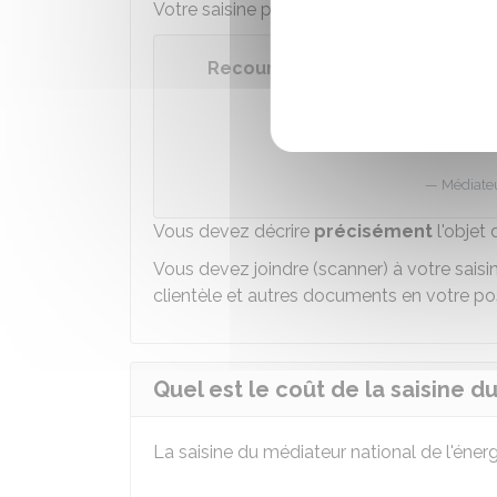
Votre saisine peut être faite directement en
Recourir au Médiateur national 
Accéder
Médiateu
Vous devez décrire
précisément
l'objet 
Vous devez joindre (scanner) à votre saisi
clientèle et autres documents en votre pos
Quel est le coût de la saisine d
La saisine du médiateur national de l'éner