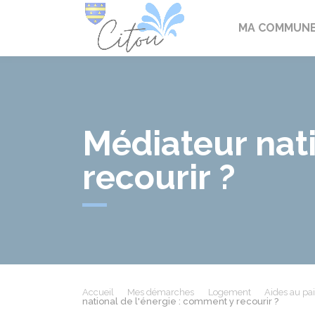
Citou
MA COMMUN
Médiateur nati
recourir ?
Accueil
Mes démarches
Logement
Aides au pai
national de l'énergie : comment y recourir ?