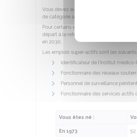
Vous devez avoir accompli au moins 17 ans
de catégorie active.
Pour certains emplois dits
super-actifs
et 
départ à la retraite est relevé, à partir de
en 2030.
Les emplois super-actifs sont les suivants 
Identificateur de l'institut médico
Fonctionnaire des réseaux souter
Personnel de surveillance pénitent
Fonctionnaire des services actifs d
Vous êtes né :
Vo
En 1973
52