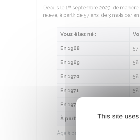
er
Depuis le 1
septembre 2023, de manière gé
relevé, à partir de 57 ans, de 3 mois par a
Vous êtes né :
Vo
En 1968
57 
En 1969
58
En 1970
58 
En 1971
58 
En 1972
58 
This site uses
er
À partir du 1
janvier 1973
59
Âge à partir duquel vous pouvez parti