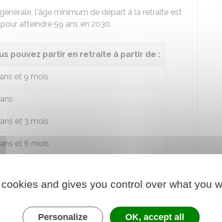
nérale, l'âge minimum de départ à la retraite est
n pour atteindre 59 ans en 2030.
us pouvez partir en retraite à partir de :
ans et 9 mois
 ans
ans et 3 mois
ans et 6 mois
ans et 9 mois
 cookies and gives you control over what you w
 ans
r à la retraite
Personalize
OK, accept all