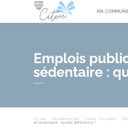
Citou
MA COMMUN
Emplois public
sédentaire : qu
Accueil
Mes démarches
Travail - Formation
Ret
et sédentaire : quelle différence ?