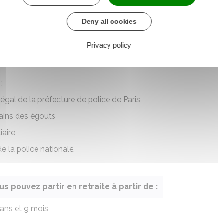
 de services actifs dans un ou plusieurs emplois
Deny all cookies
pour les contrôleurs aériens, l'âge minimum de
Privacy policy
 52 ans, de 3 mois par an pour atteindre 54 ans
:
-légal de la préfecture de police de Paris
rains des égouts
iaire
e la police nationale.
us pouvez partir en retraite à partir de :
 ans et 9 mois