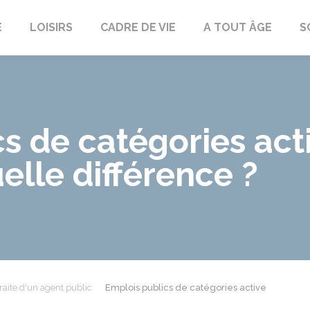
E
LOISIRS
CADRE DE VIE
A TOUT ÂGE
S
s de catégories act
elle différence ?
raite d'un agent public
Emplois publics de catégories active