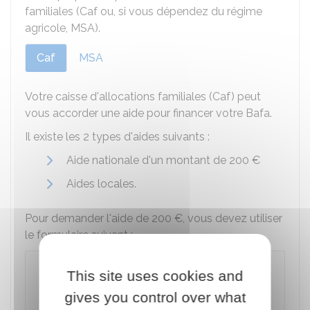
familiales (Caf ou, si vous dépendez du régime
agricole, MSA).
Caf
MSA
Votre caisse d'allocations familiales (Caf) peut
vous accorder une aide pour financer votre Bafa.
Il existe les 2 types d'aides suivants :
Aide nationale d'un montant de
200 €
Aides locales.
Pour demander l'aide de
200 €
, vous devez utiliser
le formulaire suivant :
Bafa : formulaire de demande d'aide
This site uses cookies and
financière de la Caf
gives you control over what