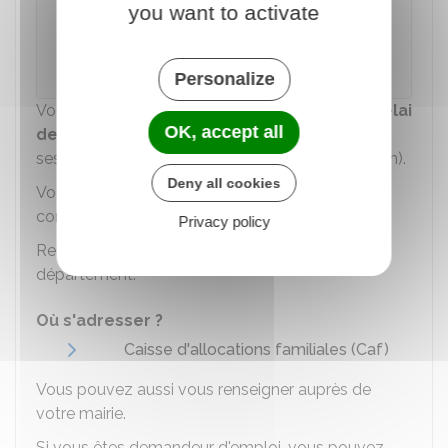
you want to activate
Accéder au Formulaire
Caisse nationale des allocations familiales (Cnaf)
Personalize
Vous devez envoyer votre demande dans un
délai
OK, accept all
de 3 mois
maximum après votre inscription à la
session d'approfondissement (ou de qualification).
Deny all cookies
Votre Caf locale peut vous accorder une aide
complémentaire.
Privacy policy
Renseignez-vous auprès de la Caf de votre
département.
Où s'adresser ?
Caisse d'allocations familiales (Caf)
Vous pouvez aussi vous renseigner auprès de
votre mairie.
Si vous êtes demandeur d'emploi, vous pouvez