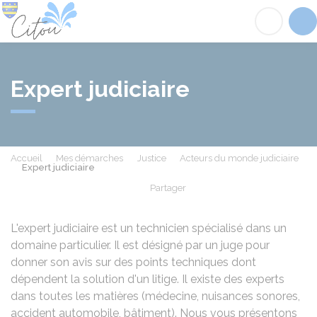
Citou
Acc
Expert judiciaire
Accueil
Mes démarches
Justice
Acteurs du monde judiciaire
Expert judiciaire
Partager
Partager sur Facebook
Partager sur X - Twit
Partager sur
Par
L'expert judiciaire est un technicien spécialisé dans un
domaine particulier. Il est désigné par un juge pour
donner son avis sur des points techniques dont
dépendent la solution d'un litige. Il existe des experts
dans toutes les matières (médecine, nuisances sonores,
accident automobile, bâtiment). Nous vous présentons