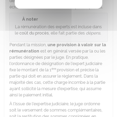
des éléments du dossier et des observations
écrites éventuellement formulées par les parties.
À noter
La rémunération des experts est incluse dans
le
coût du procès
, elle fait partie des
dépens
.
Pendant la mission,
une provision à valoir sur la
rémunération
est en général versée par la ou les
parties désignées par le juge. En pratique,
l'ordonnance de désignation de l'expert judiciaire
ère
fixe le montant de la 1
provision et précise la
partie qui doit en assurer le règlement. Dans la
majorité des cas, cette charge incombe à la partie
ayant sollicité la mesure d'expertise, qui assume
ainsi le paiement initial.
À l'issue de l'expertise judiciaire, le juge ordonne
soit le versement de sommes complémentaires,
soit la restitution des sommes consignées en