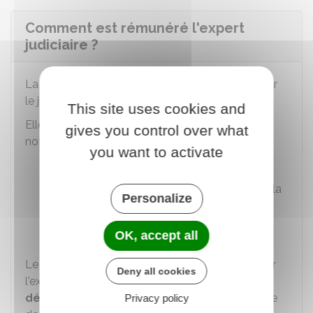
Comment est rémunéré l'expert
judiciaire ?
La rémunération de l'expert judiciaire est fixée par
le juge à la fin de sa mission.
This site uses cookies and
Elle tient compte de plusieurs critères,
gives you control over what
notamment :
you want to activate
Les
diligences
accomplies
Le respect du délai imparti pour réaliser la
Personalize
mission
Et la qualité du travail fourni.
OK, accept all
Le juge n'est pas lié par le montant demandé par
Deny all cookies
l'expert ni par les observations des parties. Il
décide de manière indépendante
sur la base
Privacy policy