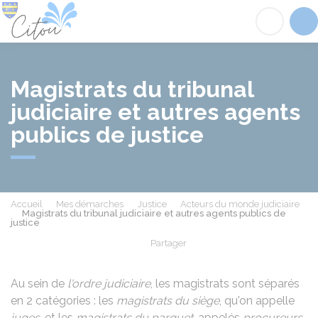
Citou
Acc
Magistrats du tribunal
judiciaire et autres agents
publics de justice
Accueil
Mes démarches
Justice
Acteurs du monde judiciaire
Magistrats du tribunal judiciaire et autres agents publics de
justice
Partager
Partager sur Facebook
Partager sur X - Twit
Partager sur
Par
Au sein de
l'ordre judiciaire
, les magistrats sont séparés
en 2 catégories : les
magistrats du siège
, qu'on appelle
juges
, et les
magistrats du parquet
, appelés
procureurs