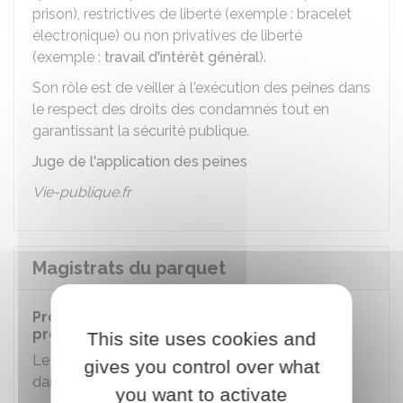
prison), restrictives de liberté (exemple : bracelet
électronique) ou non privatives de liberté
(exemple :
travail d'intérêt général
).
Son rôle est de veiller à l'exécution des peines dans
le respect des droits des condamnés tout en
garantissant la sécurité publique.
Juge de l'application des peines
Vie-publique.fr
Magistrats du parquet
Procureur de la République et substitut du
procureur
This site uses cookies and
Le procureur de la République représente l'État
gives you control over what
dans les procédures judiciaires.
you want to activate