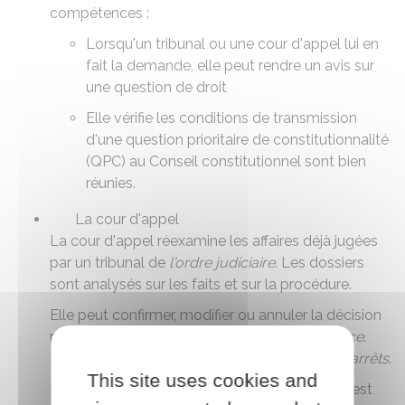
compétences :
Lorsqu'un tribunal ou une cour d'appel lui en
fait la demande, elle peut rendre un avis sur
une question de droit
Elle vérifie les conditions de transmission
d'une
question prioritaire de constitutionnalité
(QPC)
au Conseil constitutionnel sont bien
réunies.
La cour d'appel
La cour d'appel réexamine les affaires déjà jugées
par un tribunal de
l'ordre judiciaire
. Les dossiers
sont analysés sur les faits et sur la procédure.
Elle peut confirmer, modifier ou annuler la décision
rendue par les
juridictions de première instance
.
Les décisions qu'elle rend sont appelées des
arrêts
.
This site uses cookies and
Il existe 36 cours d'appel en France. Chacune est