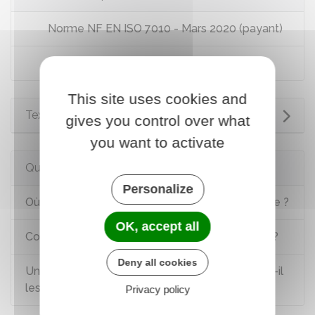
Norme NF EN ISO 7010 - Mars 2020 (payant)
Protection contre les discriminations
This site uses cookies and
Textes de référence
gives you control over what
you want to activate
Questions ? Réponses !
Personalize
Où et comment consulter un accord d'entreprise ?
OK, accept all
Comment consulter une convention collective ?
Deny all cookies
Un ressortissant européen salarié en France a-t-il
les mêmes droits qu'un salarié français ?
Privacy policy