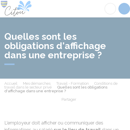
Citou
Acc
Quelles sont les
obligations d'affichage
dans une entreprise ?
Accueil
Mes démarches
Travail - Formation
Conditions de
travail dans le secteur privé
Quelles sont les obligations
d'affichage dans une entreprise ?
Partager
Partager sur Facebook
Partager sur X - Twit
Partager sur
Par
L'employeur doit afficher ou communiquer des
informations au salarié
sur
le lieu de travail
dans un