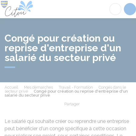
Citou
Acc
Congé pour création ou
reprise d'entreprise d'un
salarié du secteur privé
Accueil
Mes démarches
Travail - Formation
Congés dans le
secteur privé
Congé pour création ou reprise d'entreprise d'un
salarié du secteur privé
Partager
Partager sur Facebook
Partager sur X - Twit
Partager sur
Par
Le salarié qui souhaite créer ou reprendre une entreprise
peut bénéficier d'un congé spécifique à cette occasion
pour réaliser son projet, sous certaines conditions. Le