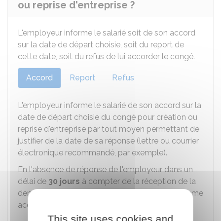
ou reprise d'entreprise ?
L'employeur informe le salarié soit de son accord
sur la date de départ choisie, soit du report de
cette date, soit du refus de lui accorder le congé.
Accord
Report
Refus
L'employeur informe le salarié de son accord sur la
date de départ choisie du congé pour création ou
reprise d'entreprise par tout moyen permettant de
justifier de la date de sa réponse (lettre ou courrier
électronique recommandé, par exemple).
En l'absence de réponse de l'employeur dans un
délai de
30 jours
à compter de la réception de la
demande du salarié, l'accord est considéré comme
acquis.
This site uses cookies and