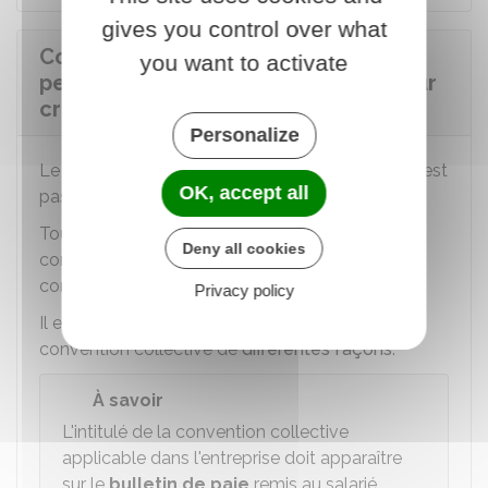
gives you control over what
Comment est rémunéré le salarié
you want to activate
pendant un congé à temps plein pour
création ou reprise d'entreprise ?
Personalize
Le congé pour création ou reprise d'entreprise n'est
OK, accept all
pas rémunéré.
Toutefois, des
dispositions conventionnelles
Deny all cookies
contractuelles ou un
usage
peuvent prévoir des
conditions plus favorables.
Privacy policy
Il est possible de consulter ou se procurer une
convention collective de
différentes façons
.
À savoir
L'intitulé de la convention collective
applicable dans l'entreprise doit apparaître
sur le
bulletin de paie
remis au salarié.