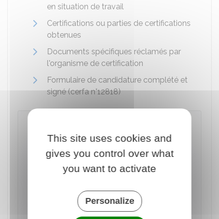
en situation de travail
Certifications ou parties de certifications
obtenues
Documents spécifiques réclamés par
l'organisme de certification
Formulaire de candidature complété et
signé (cerfa n°12818)
Validation des acquis de
l'expérience (VAE) - Demande de
This site uses cookies and
recevabilité
gives you control over what
Consultez la notice avant de remplir le
you want to activate
formulaire.
Accéder au Formulaire
Personalize