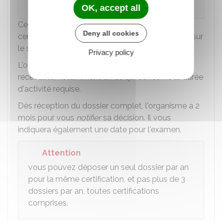
Ministère chargé de la formation professionnelle
OK, accept all
Ce dossier doit être envoyé à l'organisme
Deny all cookies
certificateur (vérifiez les conditions de ce dépôt sur
le site internet de cet organisme).
Privacy policy
L'organisme va vérifier que le dossier est bien
recevable, notamment en ce qui concerne la durée
d'activité requise.
Dès réception du dossier complet, l'organisme a 2
mois pour vous
notifier
sa décision. Il vous
indiquera également une date pour l'examen.
Attention
vous pouvez déposer un seul dossier par an
pour la même certification, et pas plus de 3
dossiers par an, toutes certifications
comprises.