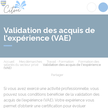
Citou
Acc
Validation des acquis de
l'expérience (VAE)
Accueil
Mes démarches
Travail - Formation
Formation des
salariés du secteur privé
Validation des acquis de l'expérience
(VAE)
Partager
Partager sur Facebook
Partager sur X - Twit
Partager sur
Par
Si vous avez exercé une activité professionnelle, vous
pouvez sous conditions bénéficier de la validation des
acquis de l'expérience (VAE). Votre expérience vous
permet d'obtenir une certification pour évoluer