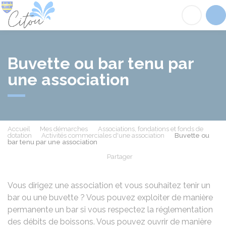
Citou
Acc
Buvette ou bar tenu par
une association
Accueil
Mes démarches
Associations, fondations et fonds de
dotation
Activités commerciales d'une association
Buvette ou
bar tenu par une association
Partager
Partager sur Facebook
Partager sur X - Twit
Partager sur
Par
Vous dirigez une association et vous souhaitez tenir un
bar ou une buvette ? Vous pouvez exploiter de manière
permanente un bar si vous respectez la réglementation
des débits de boissons. Vous pouvez ouvrir de manière