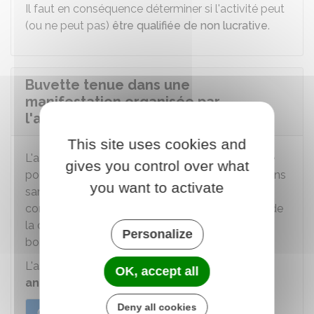
Il faut en conséquence déterminer si l'activité peut
(ou ne peut pas)
être qualifiée de non lucrative
.
Buvette tenue dans une
manifestation organisée par
l'association elle-même
This site uses cookies and
L'association peut ouvrir une buvette temporaire
gives you control over what
pour vendre des boissons des groupes 1 (boissons
you want to activate
°
sans alcool) et 3 (boissons en-dessous de 18
) à
condition d'avoir obtenu l'autorisation du maire de
la commune dans laquelle sera situé le débit de
Personalize
boissons.
L'association peut obtenir
5 autorisations
OK, accept all
annuelles maximum
.
Deny all cookies
Cas général
À Paris