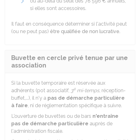
ou au-delà du seuil des
78 596 €
annuels,
si elles sont accessoires.
Il faut en conséquence déterminer si l'activité peut
(ou ne peut pas)
être qualifiée de non lucrative
.
Buvette en cercle privé tenue par une
association
Si la buvette temporaire est réservée aux
è
adhérents (pot associatif,
3
mi-temps
, réception-
buffet,...), il n'y a
pas de démarche particulière
à faire
, ni de réglementation spécifique à suivre.
L'ouverture de buvettes ou de bars
n'entraîne
pas de démarche particulière
auprès de
l'administration fiscale.