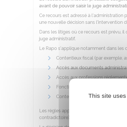
avant de pouvoir saisir le juge administrat
Ce recours est adressé à l'administration pou
une nouvelle décision sans l'intervention d
Dans les litiges où ce recours est prévu, il
juge administratif.
Le Rapo s'applique notamment dans les d
Contentieux fiscal (par exemple, a
Accès aux documents administrat
Accès aux professions réglement
Fonction publique militaire : reco
This site uses
Contentieux des étrangers (par ex
Les règles applicables (délais de saisine, 
contradictoire) sont différentes selon les 