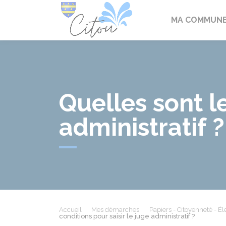
Citou
MA COMMUN
Quelles sont le
administratif ?
Accueil
Mes démarches
Papiers - Citoyenneté - Él
conditions pour saisir le juge administratif ?