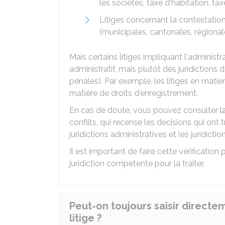
les sociétés, taxe d'habitation, tax
Litiges concernant la contestation
(municipales, cantonales, régiona
Mais certains litiges impliquant l'adminis
administratif, mais plutôt des juridictions de
pénales). Par exemple, les litiges en matièr
matière de droits d'enregistrement.
En cas de doute, vous pouvez consulter
l
conflits, qui recense les décisions qui ont
juridictions administratives et les juridiction
Il est important de faire cette vérificatio
juridiction compétente pour la traiter.
Peut-on toujours saisir directem
litige ?