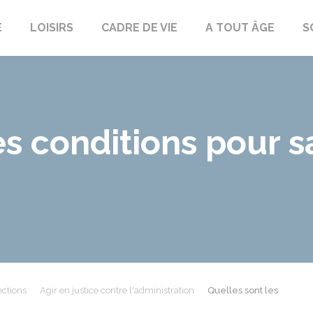
E
LOISIRS
CADRE DE VIE
A TOUT ÂGE
S
s conditions pour sa
ections
Agir en justice contre l'administration
Quelles sont les