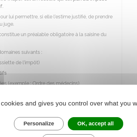
if
.
r lui permettre, si elle l'estime justifié, de prendre
u juge.
 constitue un préalable obligatoire à la saisine du
omaines suivants :
ssiette de l'impôt)
ifs
ées (exemple : Ordre des médecins)
urs devant la commission de recours des militaires
 cookies and gives you control over what you w
emple, refus de visas)
instance collégiale de recours, procédure
Personalize
OK, accept all
Rapo.