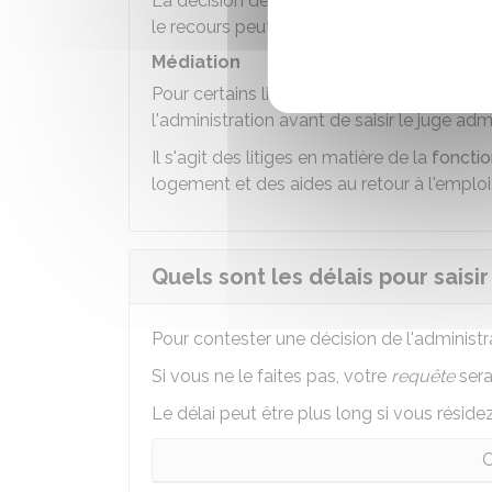
La décision de l'administration que vous c
le recours peut être exercé.
Médiation
Pour certains litiges, il est obligatoire de
l'administration avant de saisir le juge admi
Il s'agit des litiges en matière de la
fonctio
logement et des aides au retour à l'emploi
Quels sont les délais pour saisir
Pour contester une décision de l'administr
Si vous ne le faites pas, votre
requête
sera
Le délai peut être plus long si vous réside
C