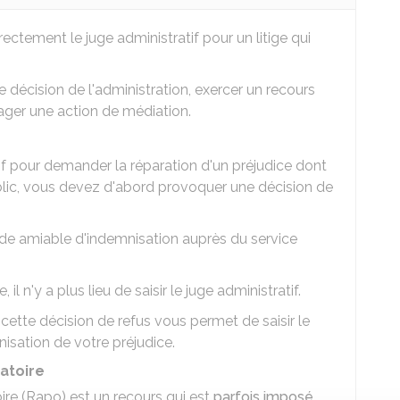
ectement le juge administratif pour un litige qui
décision de l'administration, exercer un recours
gager une action de médiation.
tif pour demander la réparation d'un préjudice dont
blic, vous devez d'abord provoquer une décision de
nde amiable d'indemnisation auprès du service
l n'y a plus lieu de saisir le juge administratif.
 cette décision de refus vous permet de saisir le
isation de votre préjudice.
atoire
oire (Rapo) est un recours qui est
parfois imposé