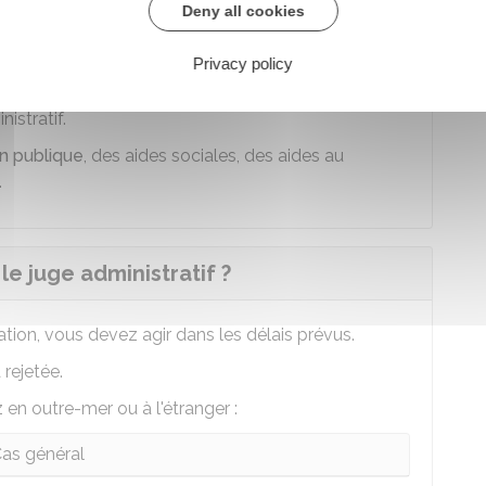
ontestez indique les voies et délais selon lesquels
Deny all cookies
Privacy policy
 recourir d'abord à la procédure de médiation avec
nistratif.
n publique
, des aides sociales, des aides au
.
 le juge administratif ?
ation, vous devez agir dans les délais prévus.
 rejetée.
z en outre-mer ou à l'étranger :
as général