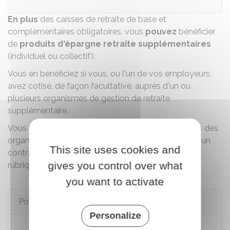
En plus
des caisses de retraite de base et
complémentaires obligatoires, vous
pouvez
bénéficier
de
produits d'épargne retraite supplémentaires
(individuel ou collectif).
Vous en bénéficiez si vous, ou l'un de vos employeurs,
avez cotisé, de façon facultative, auprès d'un ou
plusieurs organismes de gestion de retraite
supplémentaire.
Vous pouvez également retrouver les coordonnées des
organismes de gestion auprès desquels vous avez un
This site uses cookies and
contrat d'épargne dans votre compte retraite à la
gives you control over what
rubrique
Mon épargne retraite
.
you want to activate
Pour en savoir plus
Personalize
Le système de retraite en France