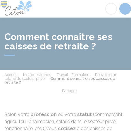
Citou
Acc
Comment connaître ses
caisses de retraite ?
Accueil
Mes démarches
Travail - Formation
Retraite d'un
salarié du secteur privé
Comment connaître ses caisses de
retraite ?
Partager
Partager sur Facebook
Partager sur X - Twit
Partager sur
Par
Selon votre
profession
ou votre
statut
(commerçant,
agriculteur, pharmacien, salarié dans le secteur privé,
fonctionnaire, etc.), vous
cotisez
à des caisses de