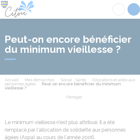
Citou
Acc
Peut-on encore bénéficier
du minimum vieillesse ?
Accueil
Mes démarches
Social - Santé
Allocations et aides aux
personnes âgées
Peut-on encore bénéficier du minimum
vieillesse ?
Partager
Partager sur Facebook
Partager sur X - Twit
Partager sur
Par
Le minimum vieillesse n'est plus attribué. Il a été
remplacé par
l'allocation de solidarité aux personnes
âgées (Aspa)
au cours de l'année 2006.