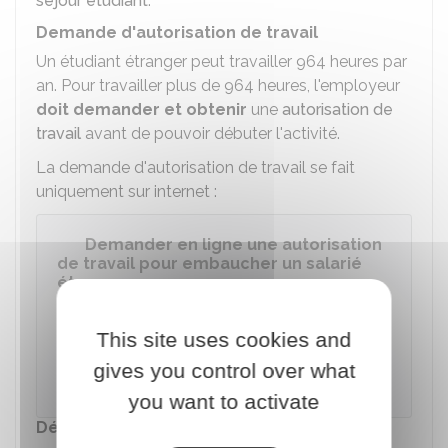
séjour étudiant
.
Demande d'autorisation de travail
Un étudiant étranger peut travailler 964 heures par
an. Pour travailler plus de 964 heures, l'employeur
doit demander et obtenir
une
autorisation de
travail
avant de pouvoir débuter l'activité.
La demande d'autorisation de travail se fait
uniquement sur internet :
Demander en ligne une autorisation
de travail pour embaucher un salarié
étranger
Accéder au service en ligne
This site uses cookies and
gives you control over what
Ministère chargé de l'intérieur
you want to activate
Déclaration nominative