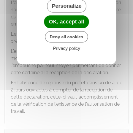
L'embauche ne peut avoir lieu qu'après déclaration
Personalize
nominative de l'employeur auprès de la préfecture
du département dans lequel l'
établissement
OK, accept all
employeur a son siège.
Les documents à fournir sont fixés par la
Deny all cookies
préfecture.
Privacy policy
L'employeur doit accomplir cette formalité au
moins 2
jours ouvrables
avant la date d'effet de
l'embauche par tout moyen permettant de donner
date certaine à la réception de la déclaration.
En l'absence de réponse du préfet dans un délai de
2 jours ouvrables à compter de la réception de
cette déclaration, celle-ci vaut accomplissement
de la vérification de l'existence de l'autorisation de
travail.