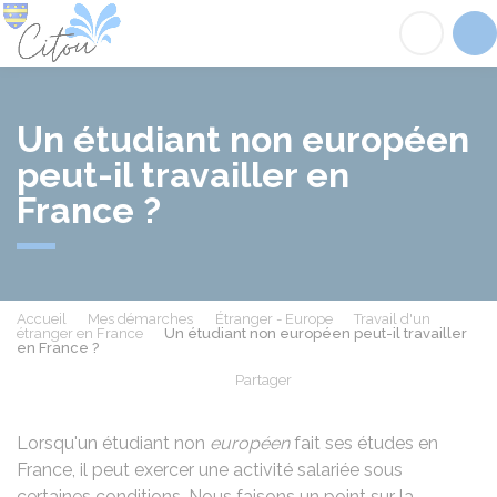
Citou
Acc
Un étudiant non européen
peut-il travailler en
France ?
Accueil
Mes démarches
Étranger - Europe
Travail d'un
étranger en France
Un étudiant non européen peut-il travailler
en France ?
Partager
Partager sur Facebook
Partager sur X - Twit
Partager sur
Par
Lorsqu'un étudiant non
européen
fait ses études en
France, il peut exercer une activité salariée sous
certaines conditions. Nous faisons un point sur la