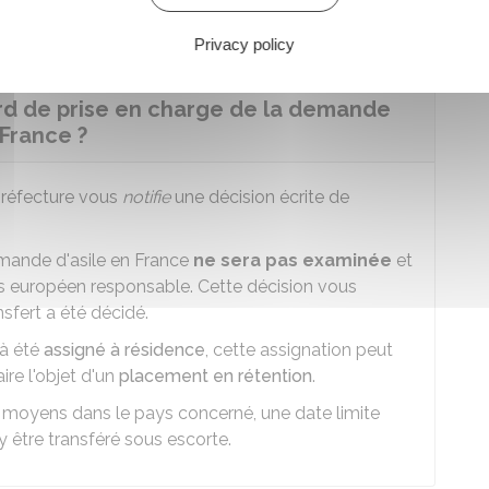
Privacy policy
ord de prise en charge de la demande
 France ?
 préfecture vous
notifie
une décision écrite de
mande d'asile en France
ne sera pas examinée
et
s européen responsable. Cette décision vous
nsfert a été décidé.
jà été
assigné à résidence
, cette assignation peut
re l'objet d'un
placement en rétention
.
moyens dans le pays concerné, une date limite
 être transféré sous escorte.