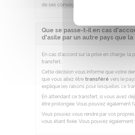
de ses conséquences.
Que se passe-t-il en cas d'acc
d'asile par un autre pays que la
En cas d'accord sur la prise en charge, la
transfert.
Cette décision vous informe que votre de
que vous allez être
transféré
vers le pay
explique les raisons pour lesquelles ce tra
En attendant ce transfert, si vous avez dé
être prolongée. Vous pouvez également fai
Vous pouvez vous rendre par vos propres 
vous étant fixée. Vous pouvez également y