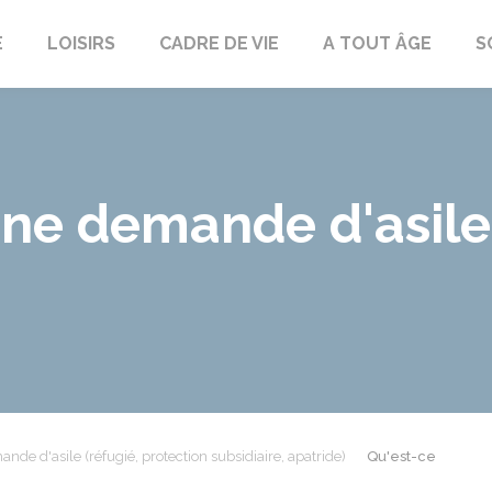
E
LOISIRS
CADRE DE VIE
A TOUT ÂGE
S
une demande d'asil
nde d'asile (réfugié, protection subsidiaire, apatride)
Qu'est-ce