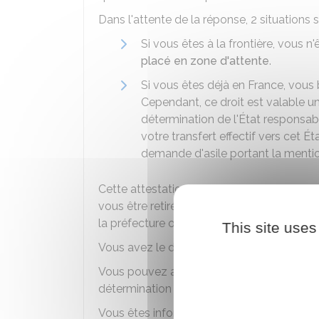
Dans l'attente de la réponse, 2 situations 
Si vous êtes à la frontière, vous n
placé en zone d'attente
.
Si vous êtes déjà en France, vous 
Cependant, ce droit est valable un
détermination de l'État responsab
votre transfert effectif vers cet É
demande d'asile portant la ment
Cette attestation est valable 1 mois. Elle 
vous être retirée (ou ne pas être renouve
la préfecture ou de vous rendre à un contr
This site uses
Vous avez le droit de bénéficier des
condit
Vous pouvez aussi être
assigné à résiden
détermination de l'État responsable de v
Vous êtes informé, dans une langue que v