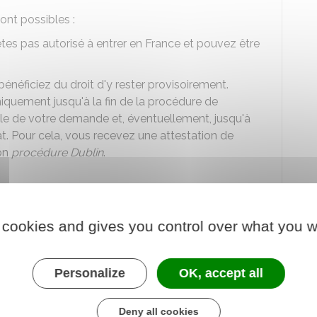
sont possibles :
'êtes pas autorisé à entrer en France et pouvez être
bénéficiez du droit d'y rester provisoirement.
iquement jusqu'à la fin de la procédure de
le de votre demande et, éventuellement, jusqu'à
tat. Pour cela, vous recevez une attestation de
ion
procédure Dublin
.
est renouvelable par période de 4 mois. Elle peut
lée) si vous refusez de répondre à une demande de
ôle.
 cookies and gives you control over what you w
ions matérielles d'accueil
des demandeurs d'asile.
ce
pendant le temps nécessaire à la procédure de
Personalize
OK, accept all
otre demande.
ous comprenez, de la procédure, de ses délais et
Deny all cookies