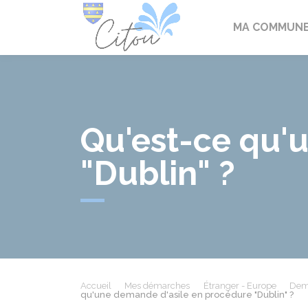
Citou
MA COMMUN
Qu'est-ce qu'
"Dublin" ?
Accueil
Mes démarches
Étranger - Europe
Dema
qu'une demande d'asile en procédure "Dublin" ?