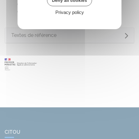
Deny all cookies
du directeur de l'établissement, après avis du
comité social d'établissement.
Privacy policy
Textes de référence
CITOU