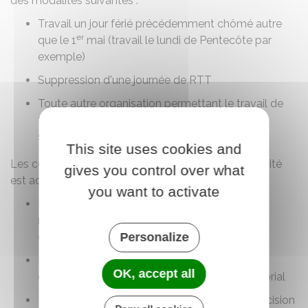
des modalités suivantes :
Travail un jour férié précédemment chômé autre
er
que le 1
mai (travail le lundi de Pentecôte par
exemple)
Suppression d'une journée de RTT
Toute autre organisation permettant le travail de
7 heures précédemment non travaillées, sauf
suppression d'un jour de congé annuel.
This site uses cookies and
Les conditions dans lesquelles la journée de solidarité
gives you control over what
est accomplie sont fixées :
you want to activate
Dans la fonction publique d'État, par arrêté
ministériel après avis du comité social
d'administration ministériel concerné
Personalize
Dans la fonction publique territoriale, par
OK, accept all
délibération après avis du comité social territorial
Dans la fonction publique hospitalière, par décision