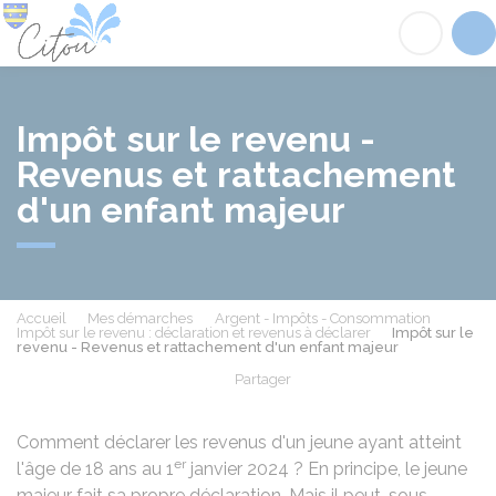
Citou
Acc
Impôt sur le revenu -
Revenus et rattachement
d'un enfant majeur
Accueil
Mes démarches
Argent - Impôts - Consommation
Impôt sur le revenu : déclaration et revenus à déclarer
Impôt sur le
revenu - Revenus et rattachement d'un enfant majeur
Partager
Partager sur Facebook
Partager sur X - Twit
Partager sur
Par
Comment déclarer les revenus d'un jeune ayant atteint
er
l'âge de 18 ans au 1
janvier 2024 ? En principe, le jeune
majeur fait sa propre déclaration. Mais il peut, sous