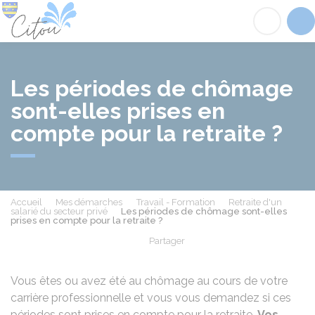
Citou
Acc
Les périodes de chômage
sont-elles prises en
compte pour la retraite ?
Accueil
Mes démarches
Travail - Formation
Retraite d'un
salarié du secteur privé
Les périodes de chômage sont-elles
prises en compte pour la retraite ?
Partager
Partager sur Facebook
Partager sur X - Twit
Partager sur
Par
Vous êtes ou avez été au chômage au cours de votre
carrière professionnelle et vous vous demandez si ces
périodes sont prises en compte pour la retraite.
Vos