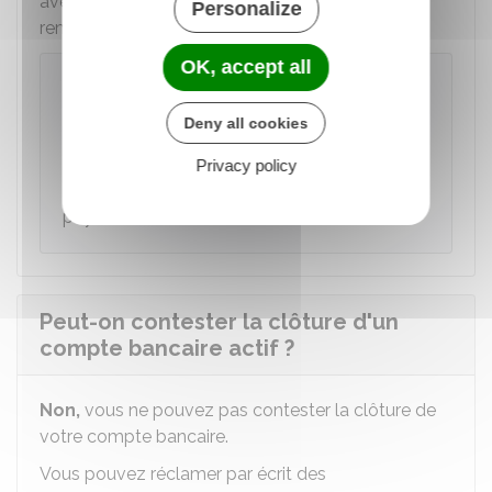
avez payé ces frais d'avance, ils vous seront
Personalize
remboursés.
OK, accept all
Exemple
Vous payez la cotisation de carte bancaire le
Deny all cookies
er
1
janvier pour l'année entière. Or, le compte
est clôturé le 30 avril. La banque devra vous
Privacy policy
restituer les 2/3 du montant de la cotisation
payée.
Peut-on contester la clôture d'un
compte bancaire actif ?
Non,
vous ne pouvez pas contester la clôture de
votre compte bancaire.
Vous pouvez réclamer par écrit des