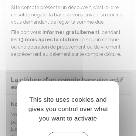
Si le compte présente un découvert, c'est-à-dire
un solde négatif, la banque vous envoie un courrier
vous demandant de régler la somme due.
Elle doit vous
informer gratuitement
, pendant
les
13 mois
après la clôtur
e
, lorsqu'un chèque
ou une opération de prélèvement ou de virement
se présentent au paiement sur le compte clôturé.
La clôture d'un compte bancaire actif
est-elle payante ?
This site uses cookies and
Non.
La clôture du compte est gratuite.
gives you control over what
Vous devez régler les frais de services de
you want to activate
paiement (par exemple : cotisation de carte)
jusqu'à la date de résiliation du compte. Si vous