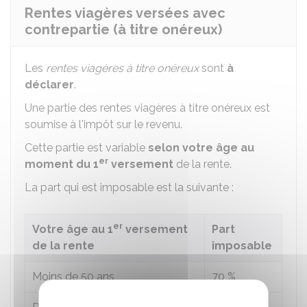
Rentes viagères versées avec
contrepartie (à titre onéreux)
Les
rentes viagères à titre onéreux
sont
à
déclarer
.
Une partie des rentes viagères à titre onéreux est
soumise à l'impôt sur le revenu.
Cette partie est variable
selon votre âge au
er
moment du 1
versement
de la rente.
La part qui est imposable est la suivante :
er
Votre âge au 1
versement
Part
de la rente
imposable
Moins de 50 ans
70 %