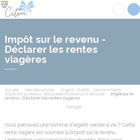
Citou
Acc
Impôt sur le revenu -
Déclarer les rentes
viagères
Accueil
Mes démarches
Argent - Impôts - Consommation
Impôt sur le revenu : déclaration et revenus à déclarer
Impôt sur le
revenu - Déclarer les rentes viagères
Partager
Partager sur Facebook
Partager sur X - Twit
Partager sur
Par
Vous percevez une somme d'argent versée à vie ? Cette
rente viagère est soumise à l'impôt sur le revenu.
L'imposition varie selon le type de rente. Nous vous