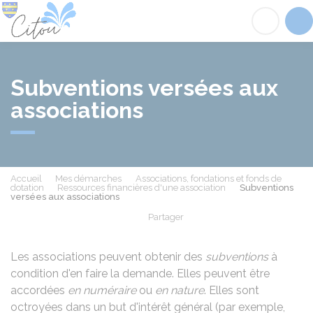
Citou
Acc
Subventions versées aux
associations
Accueil
Mes démarches
Associations, fondations et fonds de
dotation
Ressources financières d'une association
Subventions
versées aux associations
Partager
Partager sur Facebook
Partager sur X - Twit
Partager sur
Par
Les associations peuvent obtenir des
subventions
à
condition d'en faire la demande. Elles peuvent être
accordées
en numéraire
ou
en nature
. Elles sont
octroyées dans un but d'intérêt général (par exemple,