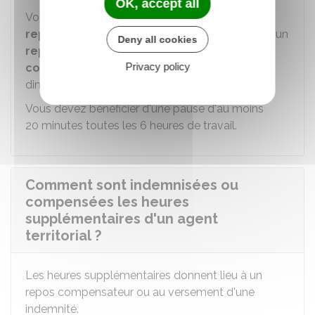
OK, accept all
Vous devez bénéficier, comme tout agent, d'un
repos quotidien de 11 heures minimum
et d'un
Deny all cookies
repos hebdomadaire d'au moins 35 heures
Privacy policy
consécutives
et comprenant en principe le
dimanche.
Vous devez bénéficier d'une pause d'au moins
20 minutes toutes les 6 heures de travail.
Comment sont indemnisées ou
compensées les heures
supplémentaires d'un agent
territorial ?
Les heures supplémentaires donnent lieu à un
repos compensateur ou au versement d'une
indemnité.