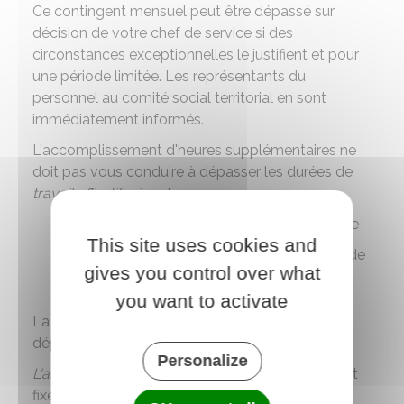
Ce contingent mensuel peut être dépassé sur
décision de votre chef de service si des
circonstances exceptionnelles le justifient et pour
une période limitée. Les représentants du
personnel au comité social territorial en sont
immédiatement informés.
L'accomplissement d'heures supplémentaires ne
doit pas vous conduire à dépasser les durées de
travail effectif
suivantes :
48 heures au cours d'une même semaine
This site uses cookies and
44 heures en moyenne sur une période de
gives you control over what
12 semaines consécutives.
you want to activate
La durée quotidienne de travail ne peut pas
dépasser 10 heures.
Personalize
L'amplitude maximale de la journée de travail
est
fixée à 12 heures.