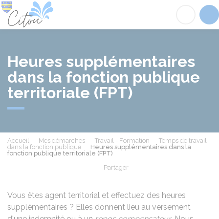
Citou
Acc
Heures supplémentaires
dans la fonction publique
territoriale (FPT)
Accueil
Mes démarches
Travail - Formation
Temps de travail
dans la fonction publique
Heures supplémentaires dans la
fonction publique territoriale (FPT)
Partager
Partager sur Facebook
Partager sur X - Twit
Partager sur
Par
Vous êtes agent territorial et effectuez des heures
supplémentaires ? Elles donnent lieu au versement
d'une indemnité ou à un
repos compensateur
. Nous