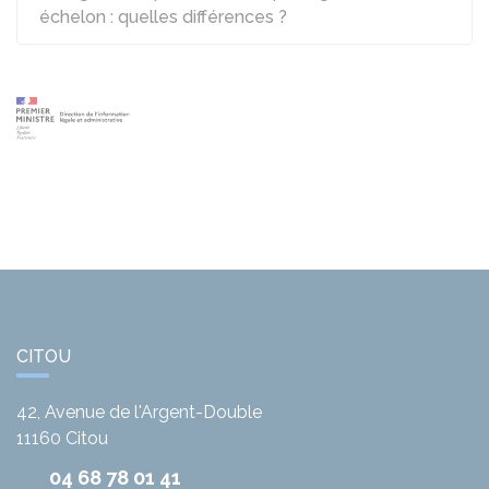
échelon : quelles différences ?
CITOU
42, Avenue de l'Argent-Double
11160
Citou
04 68 78 01 41