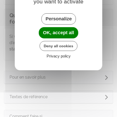
you want to activate
Que se passe-t-il lorsque le
Personalize
fonctionnaire est recruté ?
OK, accept all
Si vous êtes recruté à la suite de votre entretien
d'embauche, vous êtes nommé
fonctionnaire
Deny all cookies
stagiaire.
Privacy policy
Pour en savoir plus
Textes de référence
Comment faire si...