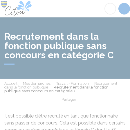
Citou
Acc
Recrutement dans la
fonction publique sans
concours en catégorie C
Accueil
Mes démarches
Travail - Formation
Recrutement
dans la fonction publique
Recrutement dans la fonction
publique sans concours en catégorie C
Partager
Partager sur Facebook
Partager sur X - Twit
Partager sur
Par
Il est possible d'être recruté en tant que fonctionnaire
sans passer de concours. Cela est possible dans certains
er
corps ou cadres d'emplois
de catégorie C dont le 1