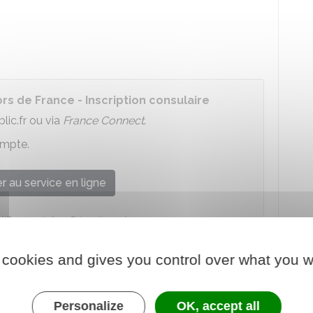
rs de France - Inscription consulaire
ic.fr ou via
France Connect
.
ompte.
 au service en ligne
l'Europe et des affaires étrangères
 scanner les documents suivants, pour vous-
 cookies and gives you control over what you w
 voulez inscrire :
se ou passeport français (en cours de validité ou
Personalize
OK, accept all