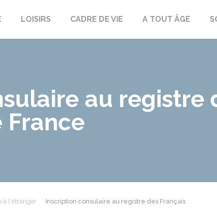
E
LOISIRS
CADRE DE VIE
A TOUT ÂGE
S
nsulaire au registre
e France
e à l'étranger
Inscription consulaire au registre des Français