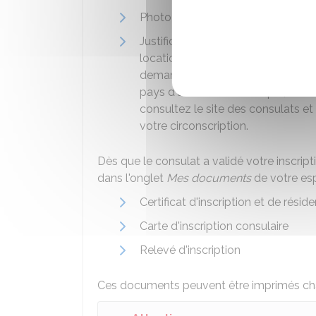
Photo d'identité récente (moins d
Justificatif de résidence dans le 
location, facture récente d'électr
demandée par le chef du consulat. I
pays d'accueil. Par exemple, aux É
consultez le site des consulats 
votre circonscription.
Dès que le consulat a validé votre inscrip
dans l'onglet
Mes documents
de votre esp
Certificat d'inscription et de résid
Carte d'inscription consulaire
Relevé d'inscription
Ces documents peuvent être imprimés cha