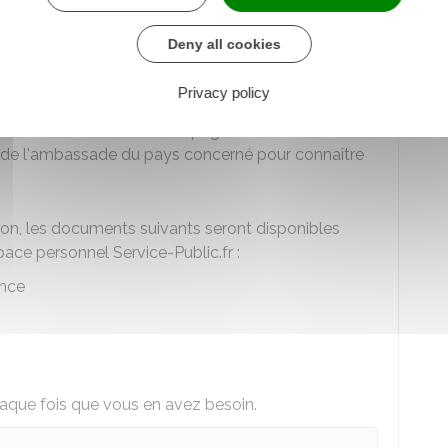
e 6 mois)
Deny all cookies
pays d'accueil dépendant du consulat : contrat de
icité, attestation d'hébergement ou toute autre pièce
Privacy policy
l peut arriver qu'il y ait plusieurs consulats dans le
tats-Unis, en Suisse, en Espagne. Dans ce cas,
et de l'ambassade du pays concerné pour connaître
tion, les documents suivants seront disponibles
ace personnel Service-Public.fr :
ence
que fois que vous en avez besoin.