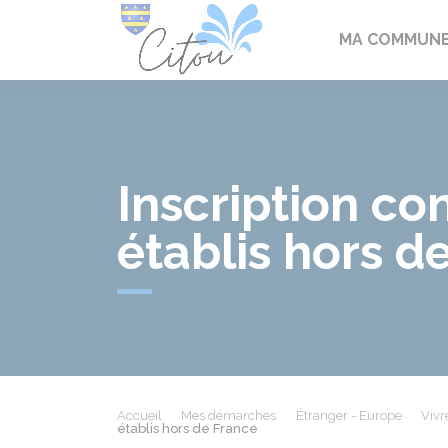
Citou
MA COMMUN
Inscription co
établis hors d
Accueil
Mes démarches
Étranger - Europe
Vivr
établis hors de France