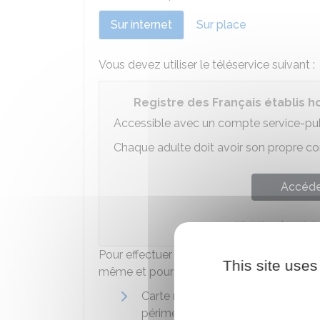
Sur internet
Sur place
Vous devez utiliser le téléservice suivant :
Registre des Français établis ho
Accessible avec un compte service-publ
Chaque adulte doit avoir son propre c
Accéder
Ministère chargé de 
Pour effectuer votre demande, vous devez
This site uses
même et pour chacun des enfants que vous
Carte nationale d'identité françai
périmé depuis moins de 2 ans)