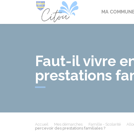
Citou
MA COMMUN
Faut-il vivre 
prestations fam
Accueil
Mes démarches
Famille - Scolarité
Allo
percevoir des prestations familiales ?