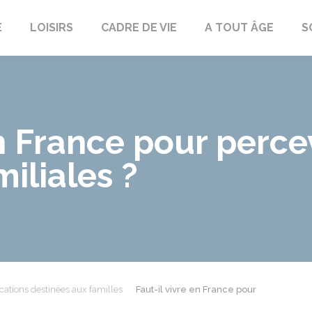
E
LOISIRS
CADRE DE VIE
A TOUT ÂGE
S
en France pour perce
iliales ?
cations destinées aux familles
Faut-il vivre en France pour