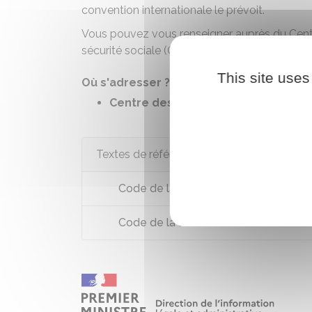
convention internationale le prévoit.
Vous pouvez vous renseigner auprès du Centr
sécurité sociale (Cleiss).
This site uses
Où s'adresser ?
Centre des liaisons européennes et 
Textes de référence
Code de la sécurité sociale : article L
Code de la sécurité sociale : articles