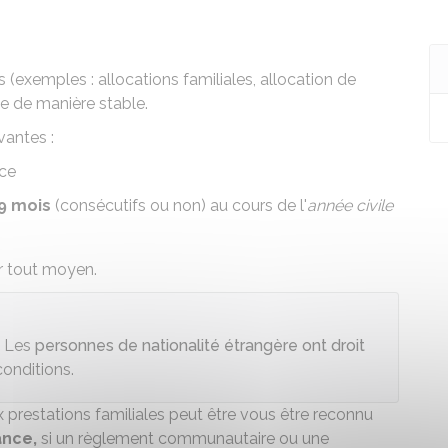
es (exemples : allocations familiales,
allocation de
ce de manière stable.
vantes :
nce
 9 mois
(consécutifs ou non) au cours de l'
année civile
r tout moyen.
. Les
personnes de nationalité étrangère ont droit
onditions.
x prestations familiales peut être vous être reconnu
ance,
si un règlement communautaire ou une