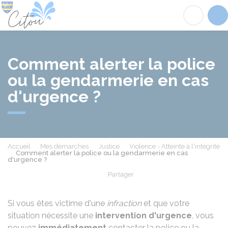
Citou
Acc
Comment alerter la police
ou la gendarmerie en cas
d'urgence ?
Accueil
Mes démarches
Justice
Violence - Atteinte à l'intégrité
Comment alerter la police ou la gendarmerie en cas
d'urgence ?
Partager
Partager sur Facebook
Partager sur X - Twit
Partager sur
Par
Si vous êtes victime d'une
infraction
et que votre
situation nécessite une
intervention d'urgence
, vous
pouvez
immédiatement
contacter la police ou la