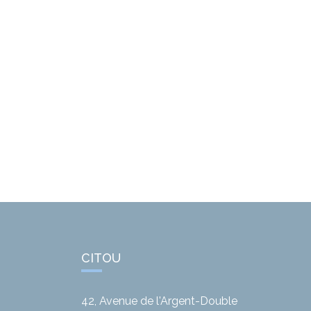
CITOU
42, Avenue de l'Argent-Double