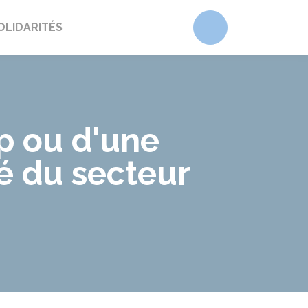
Accéder au form
OLIDARITÉS
p ou d'une
ié du secteur