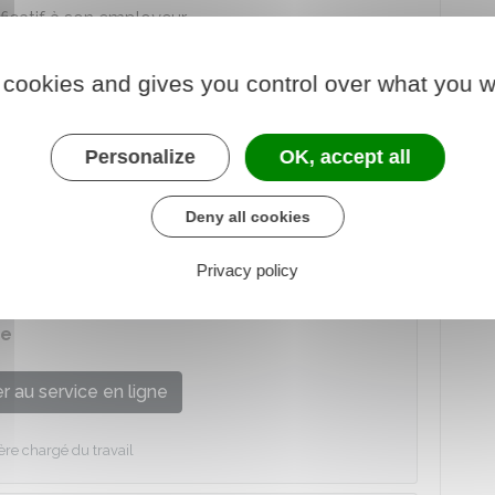
ificatif à son employeur.
 cookies and gives you control over what you w
pour l'annonce du handicap ou d'une
Personalize
OK, accept all
es
.
Deny all cookies
prévoir une durée plus élevée.
Privacy policy
ntion collective en vigueur dans l'entreprise :
ve
 au service en ligne
ère chargé du travail