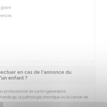
e grave
émences
fectuer en cas de l'annonce du
'un enfant ?
un professionnel de santé (généraliste,
le handicap, la pathologie chronique ou le cancer de