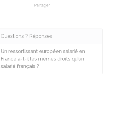
Partager
Partager sur Facebook
Partager sur X - Twitter
Partager sur Linkedin
Partager par em
Questions ? Réponses !
Un ressortissant européen salarié en
France a-t-il les mêmes droits qu'un
salarié français ?