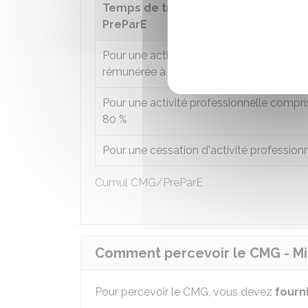
Temps de travail choisi par le bénéfi
PreParE
Pour une activité ou une formation profe
rémunérée à temps partiel au plus égale
Pour une activité professionnelle compr
80 %
Pour une cessation d'activité professionn
Cumul CMG/PreParE
Comment percevoir le CMG - Mi
Pour percevoir le CMG, vous devez
fourn