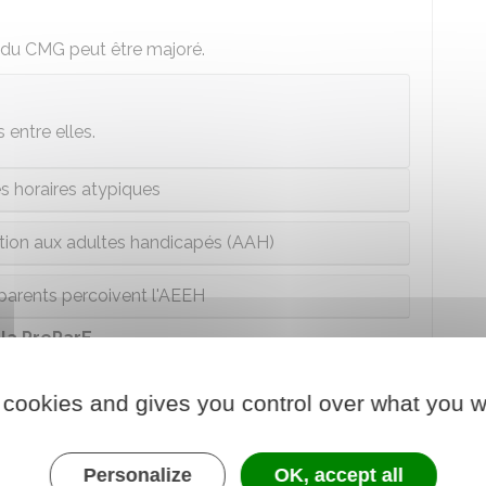
t du CMG peut être majoré.
entre elles.
s horaires atypiques
ation aux adultes handicapés (AAH)
 parents percoivent l'AEEH
 la PreParE
MG peut être cumulé avec la
PreParE
.
 cookies and gives you control over what you w
travail inférieur ou égal à
50 %
de son temps de
isé par 2.
Personalize
OK, accept all