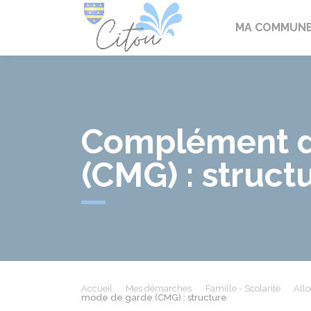
Citou
MA COMMUN
Complément de
(CMG) : struct
Accueil
Mes démarches
Famille - Scolarité
Allo
mode de garde (CMG) : structure