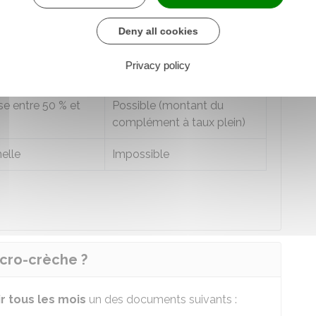
ciaire de la
Versement du CMG
Deny all cookies
ssionnelle
Possible (
50 %
du montant
Privacy policy
 à
50 %
du complément)
ise entre
50 %
et
Possible (montant du
complément à taux plein)
elle
Impossible
cro-crèche ?
ir tous les mois
un des documents suivants :