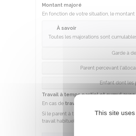
Montant majoré
En fonction de votre situation, le montan
À savoir
Toutes les majorations sont cumulables 
Garde à de
Parent percevant l'alloc
Enfant dont les
Travail à temps partiel et cumul avec
En cas de
travail à temps partiel
, le C
This site uses
Si le parent à temps partiel a un temps de 
travail habituel, le montant du CMG est div