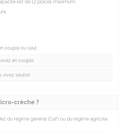
 capacité est de 12 places maximum.
ure.
en couple ou seul :
vivez en couple
 vivez seul(e)
cro-crèche ?
dez du régime général (
Caf
) ou du régime agricole