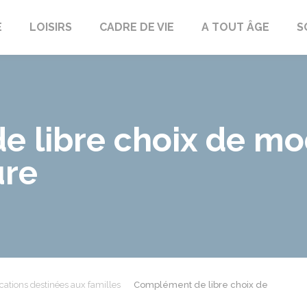
E
LOISIRS
CADRE DE VIE
A TOUT ÂGE
S
 libre choix de mo
ure
cations destinées aux familles
Complément de libre choix de