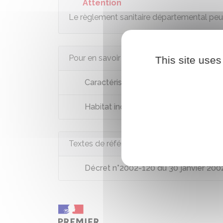
Attention
Le règlement sanitaire départemental peut
Pour en savoir plus
This site uses
Caractéristiques du logement décen
Habitat indigne (insalubre, péril, ...) : 
Textes de référence
Décret n°2002-120 du 30 janvier 2002