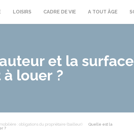
E
LOISIRS
CADRE DE VIE
A TOUT ÂGE
S
hauteur et la surfa
à louer ?
obilière : obligations du propriétaire (bailleur)
Quelle est la
er ?