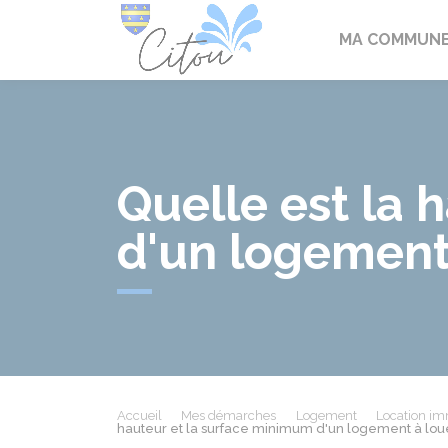
Citou
MA COMMUN
Quelle est la 
d'un logement 
Accueil
Mes démarches
Logement
Location imm
hauteur et la surface minimum d'un logement à lou