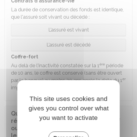
Contrats d'assurance-vie
La durée de conservation des fonds est identique,
que l'assuré soit vivant ou décédé :
L’assuré est vivant
L’assuré est décédé
Coffre-fort
ère
Au delà de l'inactivité constatée sur la 1
période
de 10 ans, le coffre est conservé (sans être ouvert
er
par la banque) au moins 20 ans après la date du 1
impayé de frais de location.
This site uses cookies and
gives you control over what
Que se passe-t-il si personne ne
you want to activate
réclame les fonds du compte inactif
ou du contrat d'assurance-vie dans
les délais ?