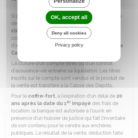
Personalize
Si personne ne s'est manifesté pendant les délais
OK, accept all
de conservation des fonds, l'établissement doit
clôturer
le compte inactif (compte bancaire,
Deny all cookies
compte d'épargne salariale ou contrat
Privacy policy
d'assurance-vie) pour
transférer les fonds à la
Caisse des Dépôts et Consignations
.
La clôture d'un compte titres ou d'un contrat
d'assurance-vie entraine sa liquidation. Les titres
inscrits sur le compte sont vendus et le produit de
la vente est transféré à la Caisse des Dépôts.
Pour le
coffre-fort
, à l'expiration d'un délai de
20
er
ans après la date du 1
impayé
des frais de
location, la banque est autorisée à l'ouvrir, en
présence d'un huissier de justice qui fait l'inventaire
de son contenu pour le vendre aux enchères
publiques. Le résultat de la vente, déduction faite