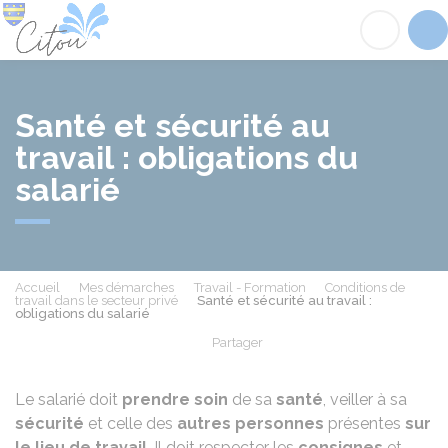
Citou
Acc
Santé et sécurité au
travail : obligations du
salarié
Accueil
Mes démarches
Travail - Formation
Conditions de
travail dans le secteur privé
Santé et sécurité au travail :
obligations du salarié
Partager
Partager sur Facebook
Partager sur X - Twit
Partager sur
Par
Le salarié doit
prendre soin
de sa
santé
, veiller à sa
sécurité
et celle des
autres personnes
présentes
sur
le lieu de travail
. Il doit respecter les
consignes
et