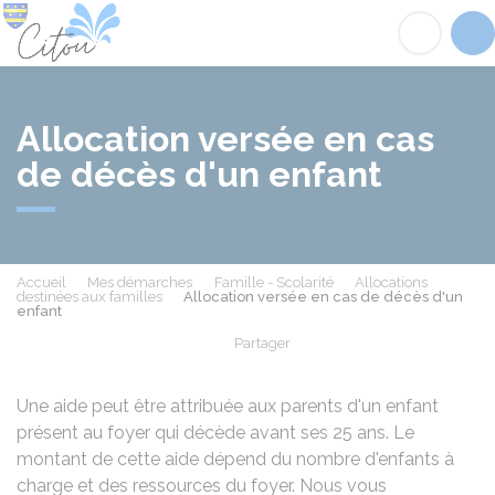
Citou
Acc
Allocation versée en cas
de décès d'un enfant
Accueil
Mes démarches
Famille - Scolarité
Allocations
destinées aux familles
Allocation versée en cas de décès d'un
enfant
Partager
Partager sur Facebook
Partager sur X - Twit
Partager sur
Par
Une aide peut être attribuée aux parents d'un enfant
présent au foyer qui décède avant ses 25 ans. Le
montant de cette aide dépend du nombre d'enfants à
charge et des ressources du foyer. Nous vous