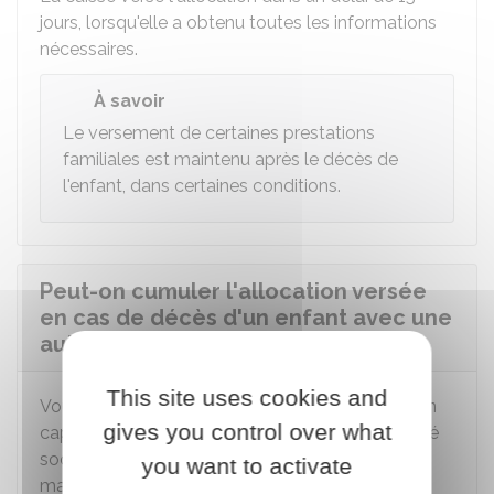
jours, lorsqu'elle a obtenu toutes les informations
nécessaires.
À savoir
Le versement de certaines prestations
familiales est maintenu après le décès de
l'enfant, dans certaines conditions.
Peut-on cumuler l'allocation versée
en cas de décès d'un enfant avec une
autre prestation ?
This site uses cookies and
Vous ne pouvez pas cumuler l'allocation avec un
gives you control over what
capital décès versé par un organisme de Sécurité
sociale (par exemple, la caisse d'Assurance
you want to activate
maladie).