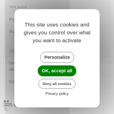
Voir aussi
Pour un majeur (renouvellement)
This site uses cookies and
gives you control over what
Pour un mineur (première demande)
you want to activate
Questions ? Réponses !
Personalize
Un majeur protégé (tutelle, curatelle...) peut-il
demander un titre d'identité ?
OK, accept all
Est-on obligé d'avoir une carte d'identité ?
Deny all cookies
Privacy policy