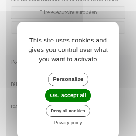
Titre exécutoire européen
Déclaration constatant la force exécutoire
This site uses cookies and
gives you control over what
you want to activate
Pour en savoir plus
Faire reconnaître un divorce prononcé à
Personalize
l'étranger
OK, accept all
Reconnaissance des jugements sur la
responsabilité parentale rendus en Europe
Deny all cookies
Recouvrement créances alimentaires
Privacy policy