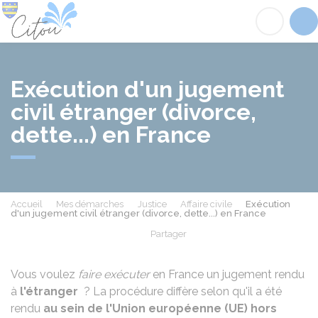
Citou
Acc
Exécution d'un jugement
civil étranger (divorce,
dette...) en France
Accueil
Mes démarches
Justice
Affaire civile
Exécution
d'un jugement civil étranger (divorce, dette...) en France
Partager
Partager sur Facebook
Partager sur X - Twit
Partager sur
Par
Vous voulez
faire exécuter
en France un jugement rendu
à
l'étranger
? La procédure diffère selon qu'il a été
rendu
au sein de l'Union européenne (UE) hors