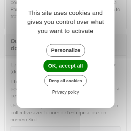
confié et la rémunération du travailleur à domicile.
Par exemple, l'employeur ne peut pas suspendre le
This site uses cookies and
travail pendant plusieurs mois.
gives you control over what
you want to activate
Quels sont les droits du travailleur à
domicile ?
Personalize
Le travailleur à domicile est lié à son
employeur
OK, accept all
(donneur d'ouvrage) par un
contrat de travail
.
Deny all cookies
Il bénéficie des dispositions des conventions et
accords collectifs
applicables à l'entreprise, sauf si
Privacy policy
ces textes excluent les travailleurs à domicile.
Un simulateur permet de rechercher la convention
collective avec le nom de l'entreprise ou son
numéro Siret :