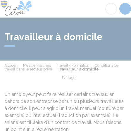
Citou
Acc
Travailleur à domicile
Accueil
Mes démarches
Travail - Formation
Conditions de
travail dans le secteur privé
Travailleur à domicile
Partager
Partager sur Facebook
Partager sur X - Twit
Partager sur
Par
Un employeur peut faire réaliser certains travaux en
dehors de son entreprise par un ou plusieurs travailleurs
à domicile. Il peut s'agir d'un travail manuel (couture par
exemple) ou intellectuel (traduction par exemple). Le
salarié est titulaire d'un contrat de travail. Nous faisons
un point sur la réglementation.