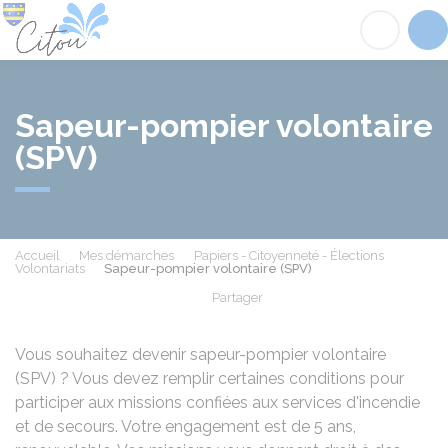
Citou
Acc
Sapeur-pompier volontaire
(SPV)
Accueil
Mes démarches
Papiers - Citoyenneté - Élections
Volontariats
Sapeur-pompier volontaire (SPV)
Partager
Partager sur Facebook
Partager sur X - Twit
Partager sur
Par
Vous souhaitez devenir sapeur-pompier volontaire
(SPV) ? Vous devez remplir certaines conditions pour
participer aux missions confiées aux services d'incendie
et de secours. Votre engagement est de 5 ans,