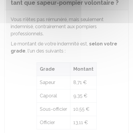
tant que sapeur-pompier volontaire ?
Vous n'êtes pas rémunéré, mais seulement
indemnisé, contrairement aux pompiers
professionnels.
Le montant de votre indemnité est,
selon votre
grade
, l'un des suivants :
Grade
Montant
Sapeur
8,71 €
Caporal
9,35 €
Sous-officier
10,55 €
Officier
13,11 €